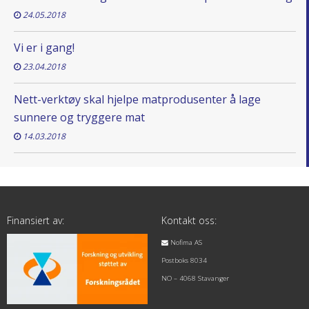
24.05.2018
Vi er i gang!
23.04.2018
Nett-verktøy skal hjelpe matprodusenter å lage
sunnere og tryggere mat
14.03.2018
Finansiert av:
Kontakt oss:
Nofima AS
Postboks 8034
NO – 4068 Stavanger