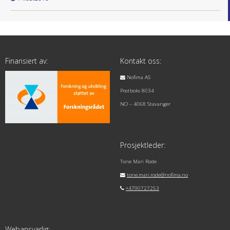
Finansiert av:
Kontakt oss:
Nofima AS
Postboks 8034
NO – 4068 Stavanger
Prosjektleder:
Tone Mari Rode
tone.mari.rode@nofima.no
+4790727253
Webansvarlig: